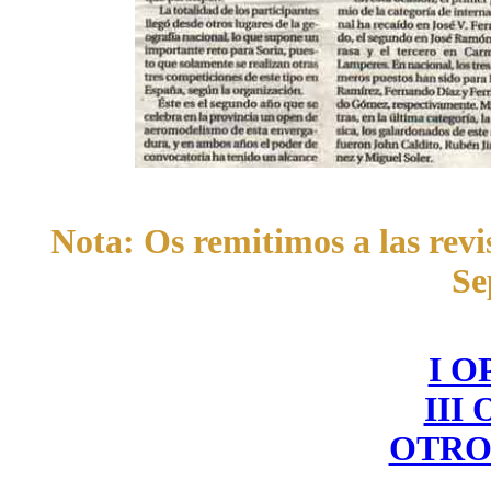
Nota: Os remitimos a las rev
Se
I O
III
OTRO