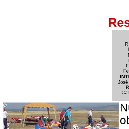
Res
R
F
Fe
IN
José 
R
Car
N
o