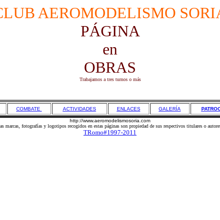
CLUB AEROMODELISMO SORI
PÁGINA
en
OBRAS
Trabajamos a tres turnos o más
COMBATE
ACTIVIDADES
ENLACES
GALERÍA
PATROC
http://www.aeromodelismosoria.com
as marcas, fotografías y logotipos recogidos en estas páginas son propiedad de sus respectivos titulares o autore
TRomo#1997-2011